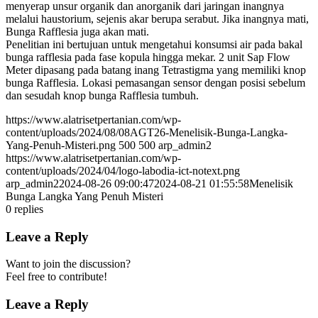
menyerap unsur organik dan anorganik dari jaringan inangnya
melalui haustorium, sejenis akar berupa serabut. Jika inangnya mati,
Bunga Rafflesia juga akan mati.
Penelitian ini bertujuan untuk mengetahui konsumsi air pada bakal
bunga rafflesia pada fase kopula hingga mekar. 2 unit Sap Flow
Meter dipasang pada batang inang Tetrastigma yang memiliki knop
bunga Rafflesia. Lokasi pemasangan sensor dengan posisi sebelum
dan sesudah knop bunga Rafflesia tumbuh.
https://www.alatrisetpertanian.com/wp-
content/uploads/2024/08/08AGT26-Menelisik-Bunga-Langka-
Yang-Penuh-Misteri.png
500
500
arp_admin2
https://www.alatrisetpertanian.com/wp-
content/uploads/2024/04/logo-labodia-ict-notext.png
arp_admin2
2024-08-26 09:00:47
2024-08-21 01:55:58
Menelisik
Bunga Langka Yang Penuh Misteri
0
replies
Leave a Reply
Want to join the discussion?
Feel free to contribute!
Leave a Reply