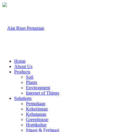
Home
About Us
Products
Soil
Plants
Environment
Internet of Things
Solutions
Pemuliaan
Kekeringan
Kehutanan
Greenhouse
Hortikultur
Irigasi & Fertigasi