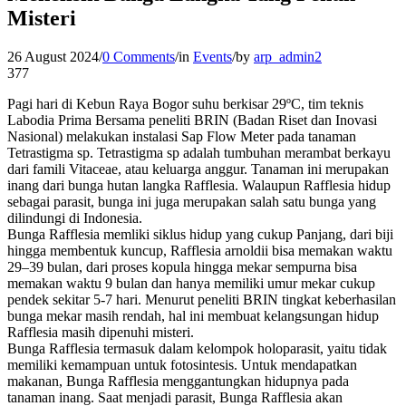
Misteri
26 August 2024
/
0 Comments
/
in
Events
/
by
arp_admin2
377
Pagi hari di Kebun Raya Bogor suhu berkisar 29ºC, tim teknis
Labodia Prima Bersama peneliti BRIN (Badan Riset dan Inovasi
Nasional) melakukan instalasi Sap Flow Meter pada tanaman
Tetrastigma sp. Tetrastigma sp adalah tumbuhan merambat berkayu
dari famili Vitaceae, atau keluarga anggur. Tanaman ini merupakan
inang dari bunga hutan langka Rafflesia. Walaupun Rafflesia hidup
sebagai parasit, bunga ini juga merupakan salah satu bunga yang
dilindungi di Indonesia.
Bunga Rafflesia memliki siklus hidup yang cukup Panjang, dari biji
hingga membentuk kuncup, Rafflesia arnoldii bisa memakan waktu
29–39 bulan, dari proses kopula hingga mekar sempurna bisa
memakan waktu 9 bulan dan hanya memiliki umur mekar cukup
pendek sekitar 5-7 hari. Menurut peneliti BRIN tingkat keberhasilan
bunga mekar masih rendah, hal ini membuat kelangsungan hidup
Rafflesia masih dipenuhi misteri.
Bunga Rafflesia termasuk dalam kelompok holoparasit, yaitu tidak
memiliki kemampuan untuk fotosintesis. Untuk mendapatkan
makanan, Bunga Rafflesia menggantungkan hidupnya pada
tanaman inang. Saat menjadi parasit, Bunga Rafflesia akan