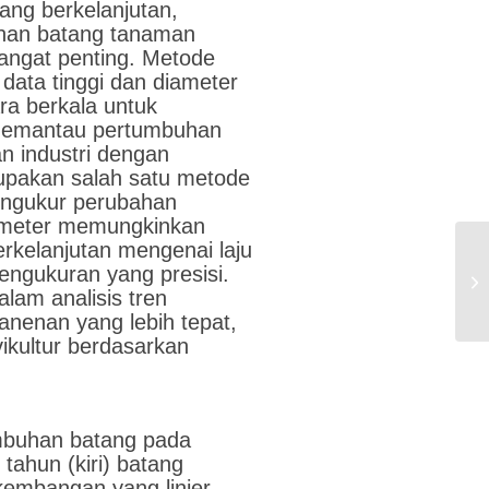
ng berkelanjutan,
han batang tanaman
sangat penting. Metode
data tinggi dan diameter
ra berkala untuk
Memantau pertumbuhan
n industri dengan
pakan salah satu metode
mengukur perubahan
ometer memungkinkan
rkelanjutan mengenai laju
ngukuran yang presisi.
am analisis tren
nenan yang lebih tepat,
vikultur berdasarkan
mbuhan batang pada
tahun (kiri) batang
embangan yang linier