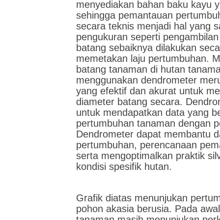
menyediakan bahan baku kayu ya
sehingga pemantauan pertumbu
secara teknis menjadi hal yang 
pengukuran seperti pengambilan 
batang sebaiknya dilakukan seca
memetakan laju pertumbuhan. 
batang tanaman di hutan tanama
menggunakan dendrometer meru
yang efektif dan akurat untuk 
diameter batang secara. Dendr
untuk mendapatkan data yang be
pertumbuhan tanaman dengan pe
Dendrometer dapat membantu dal
pertumbuhan, perencanaan pema
serta mengoptimalkan praktik sil
kondisi spesifik hutan.
Grafik diatas menunjukan pertu
pohon akasia berusia. Pada awal 
tanaman masih menunjukan perk