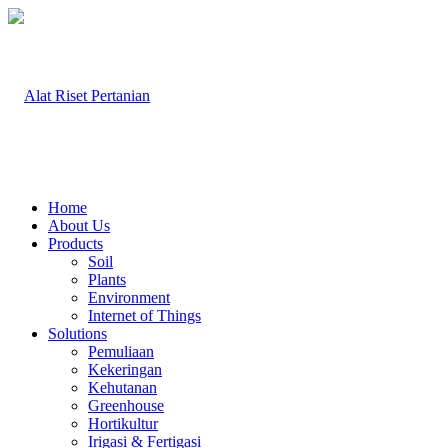
Home
About Us
Products
Soil
Plants
Environment
Internet of Things
Solutions
Pemuliaan
Kekeringan
Kehutanan
Greenhouse
Hortikultur
Irigasi & Fertigasi